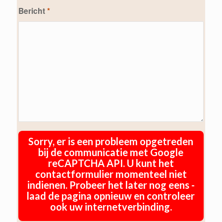
Bericht
*
Sorry, er is een probleem opgetreden
bij de communicatie met Google
reCAPTCHA API. U kunt het
contactformulier momenteel niet
indienen. Probeer het later nog eens -
laad de pagina opnieuw en controleer
ook uw internetverbinding.