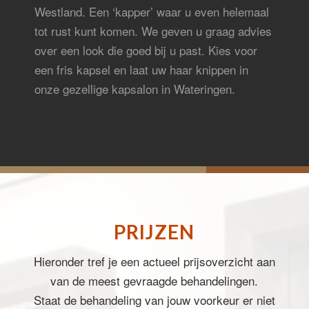
Westland. Een ‘kapper’ waar u even helemaal
tot rust kunt komen. We geven u graag advies
over een look die goed bij u past. Kies voor
een fris kapsel en laat uw haar knippen in
onze gezellige kapsalon in Wateringen.
PRIJZEN
Hieronder tref je een actueel prijsoverzicht aan
van de meest gevraagde behandelingen.
Staat de behandeling van jouw voorkeur er niet